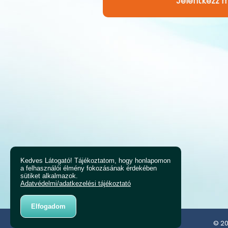
Jelentkezz m
Kedves Látogató! Tájékoztatom, hogy honlapomon
a felhasználói élmény fokozásának érdekében
sütiket alkalmazok.
Adatvédelmi/adatkezelési tájékoztató
Elfogadom
© 20