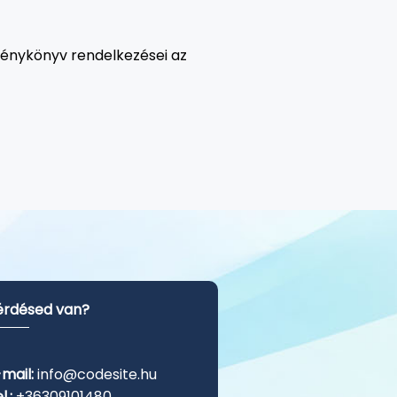
vénykönyv rendelkezései az
érdésed van?
mail:
info@codesite.hu
l.:
+36309101480