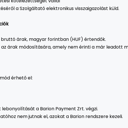
tési kötelezettséget vállal
éről a Szolgáltató elektronikus visszaigazolást küld.
ciók
 bruttó árak, magyar forintban (HUF) értendők.
ot az árak módosítására, amely nem érinti a már leadott
 mód érhető el:
 lebonyolítását a Barion Payment Zrt. végzi.
atóhoz nem jutnak el, azokat a Barion rendszere kezeli.