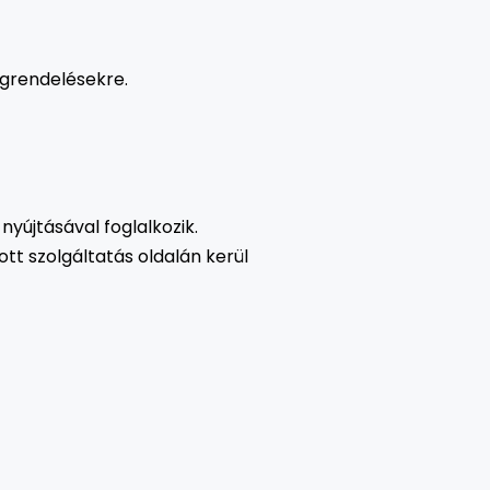
egrendelésekre.
nyújtásával foglalkozik.
tt szolgáltatás oldalán kerül