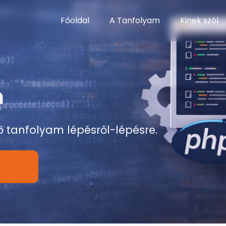
Főoldal
A Tanfolyam
Kinek szól
m
ő tanfolyam lépésről-lépésre.