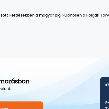
zott kérdésekben a magyar jog, különösen a Polgári Tör
ramozásban
K
velünk.
E-
Te