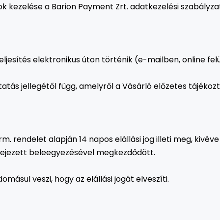
k kezelése a Barion Payment Zrt. adatkezelési szabályzata
teljesítés elektronikus úton történik (e-mailben, online fe
ltatás jellegétől függ, amelyről a Vásárló előzetes tájékoz
rm. rendelet alapján 14 napos elállási jog illeti meg, kivéve
kifejezett beleegyezésével megkezdődött.
ásul veszi, hogy az elállási jogát elveszíti.