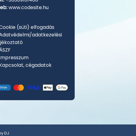
eb:
www.codesite.hu
Cookie (süti) elfogadás
 Adatvédelmi/adatkezelési
ájékoztató
 ÁSZF
 Impresszum
 Kapcsolat, cégadatok
ny DJ