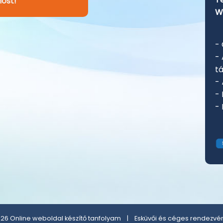
ost!
W
- 
-
t
-
-
-
26 Online weboldal készítő tanfolyam |
Esküvői és céges rendezvé