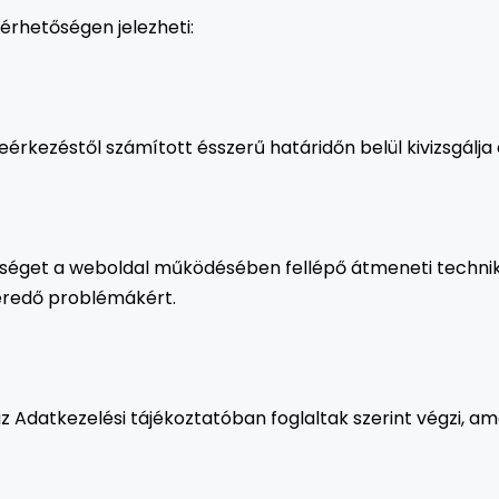
érhetőségen jelezheti:
érkezéstől számított ésszerű határidőn belül kivizsgálja
ősséget a weboldal működésében fellépő átmeneti technika
 eredő problémákért.
z Adatkezelési tájékoztatóban foglaltak szerint végzi, a